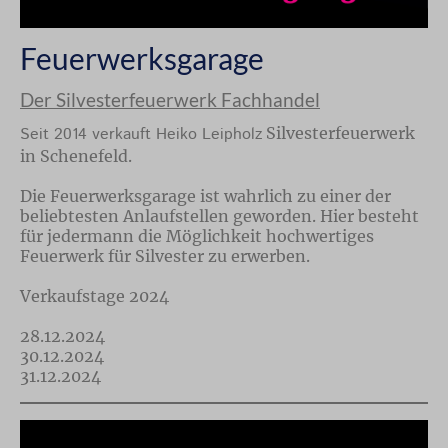
Feuerwerksgarage
Der Silvesterfeuerwerk Fachhandel
Seit 2014 verkauft Heiko Leipholz
Silvesterfeuerwerk
in Schenefeld.
Die Feuerwerksgarage ist wahrlich zu einer der
beliebtesten Anlaufstellen geworden. Hier besteht
für jedermann die Möglichkeit hochwertiges
Feuerwerk für Silvester zu erwerben.
Verkaufstage 2024
28.12.2024
30.12.2024
31.12.2024